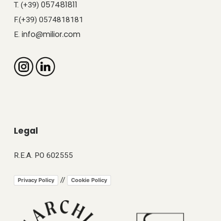
057481811
T. (+39)
F.(+39) 0574818181
info@milior.com
E.
Legal
R.E.A. PO 602555
//
Privacy Policy
Cookie Policy