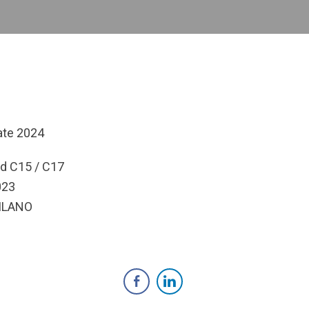
ate 2024
nd C15 / C17
023
MILANO