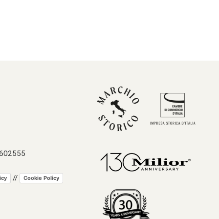
 602555
//
icy
Cookie Policy