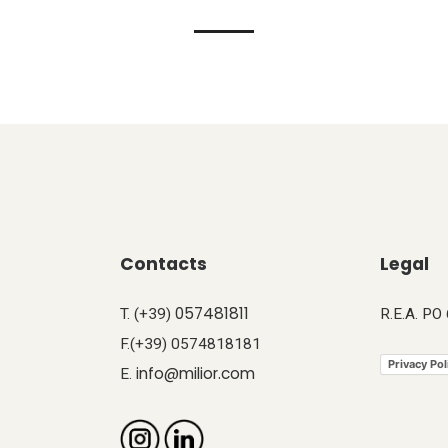
Contacts
Legal
057481811
T. (+39)
R.E.A. PO
F.(+39) 0574818181
Privacy Pol
info@milior.com
E.