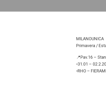
MILANOUNICA
Primavera / Est
📍Pav.16 – Sta
▫️31.01 – 02.2.2
▫️RHO – FIERA